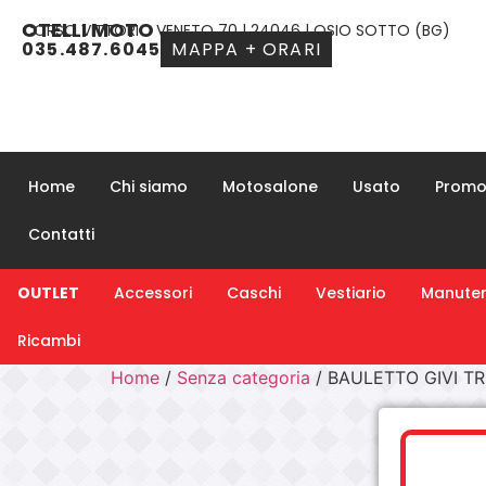
OTELLI MOTO
CORSO VITTORIO VENETO 70 | 24046 | OSIO SOTTO (BG)
035.487.6045
MAPPA + ORARI
Home
Chi siamo
Motosalone
Usato
Promo
Contatti
OUTLET
Accessori
Caschi
Vestiario
Manuten
Ricambi
Home
/
Senza categoria
/ BAULETTO GIVI T