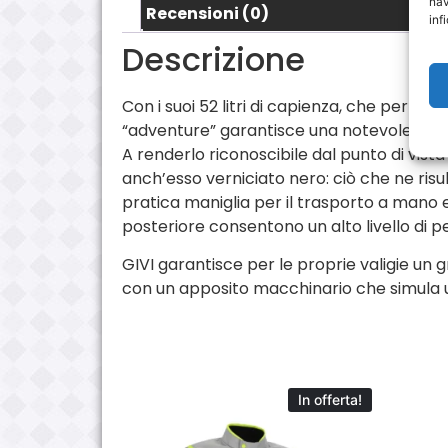
nav
Recensioni (0)
inf
Descrizione
Con i suoi 52 litri di capienza, che perme
“adventure” garantisce una notevole rigide
A renderlo riconoscibile dal punto di vista
anch’esso verniciato nero: ciò che ne ris
pratica maniglia per il trasporto a mano e 
posteriore consentono un alto livello di p
GIVI garantisce per le proprie valigie un 
con un apposito macchinario che simula u
In offerta!