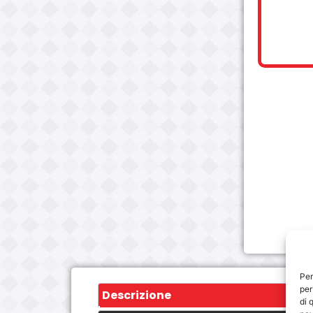
Per
per
Descrizione
di 