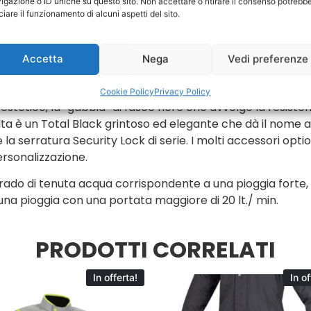
igazione o ID uniche su questo sito. Non accettare o ritirare il consenso potrebb
iciare il funzionamento di alcuni aspetti del sito.
Accetta
Nega
Vedi preferenze
ttono il comodo alloggiamento di 2 caschi modulari o integr
zza strutturale, grazie al mix di tecnopolimeri di cui è c
Cookie Policy
Privacy Policy
 estetico, la “gabbia” di fasce nere che avvolge la resisten
ulta è un Total Black grintoso ed elegante che dà il nome
la serratura Security Lock di serie. I molti accessori optio
ersonalizzazione.
grado di tenuta acqua corrispondente a una pioggia forte, 
na pioggia con una portata maggiore di 20 lt./ min.
PRODOTTI CORRELATI
In offerta!
In of