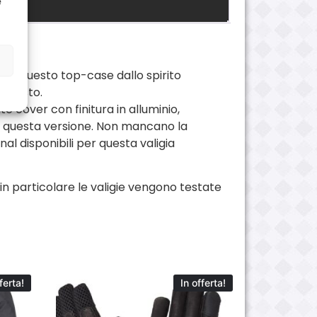
e
ali, questo top-case dallo spirito
omposto.
te cover con finitura in alluminio,
 a questa versione. Non mancano la
nal disponibili per questa valigia
in particolare le valigie vengono testate
ferta!
In offerta!