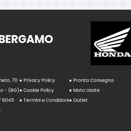
 BERGAMO
neto, 70
● Privacy Policy
● Pronta Consegna
to - (BG)
● Cookie Policy
● Moto Usate
7 6045
● Termini e Condizioni
● Outlet
4