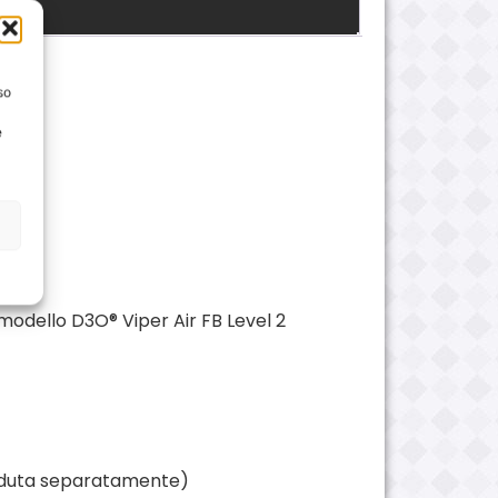
so
e
modello D3O® Viper Air FB Level 2
nduta separatamente)