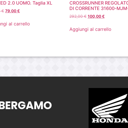
ED 2.0 UOMO. Taglia XL
CROSSRUNNER REGOLAT
DI CORRENTE 31600-MJM
0
€
79,00
€
292,00
€
100,00
€
ngi al carrello
Aggiungi al carrello
 BERGAMO