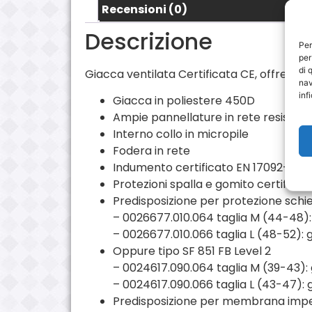
Recensioni (0)
Descrizione
Per
per
di 
Giacca ventilata Certificata CE, offre pro
nav
inf
Giacca in poliestere 450D
Ampie pannellature in rete resistent
Interno collo in micropile
Fodera in rete
Indumento certificato EN 17092-3-2
Protezioni spalla e gomito certificate
Predisposizione per protezione schi
– 0026677.010.064 taglia M (44-48): 
– 0026677.010.066 taglia L (48-52): g
Oppure tipo SF 851 FB Level 2
– 0024617.090.064 taglia M (39-43): g
– 0024617.090.066 taglia L (43-47): g
Predisposizione per membrana impe