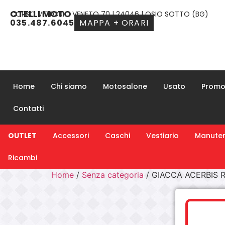
OTELLI MOTO
CORSO VITTORIO VENETO 70 | 24046 | OSIO SOTTO (BG)
035.487.6045
MAPPA + ORARI
Home
Chi siamo
Motosalone
Usato
Promo
Contatti
OUTLET
Accessori
Caschi
Vestiario
Manuten
Ricambi
Home
/
Senza categoria
/ GIACCA ACERBIS 