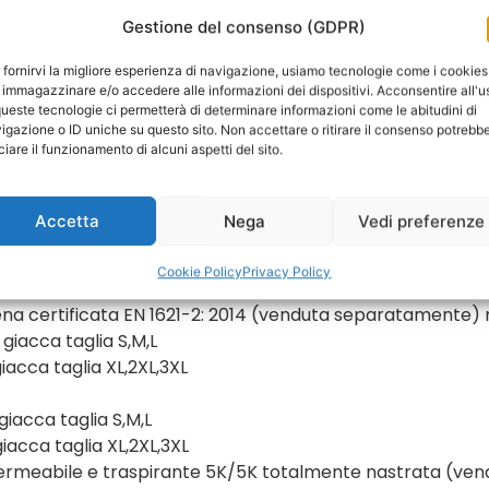
Gestione del consenso (GDPR)
 fornirvi la migliore esperienza di navigazione, usiamo tecnologie come i cookies
 immagazzinare e/o accedere alle informazioni dei dispositivi. Acconsentire all'u
queste tecnologie ci permetterà di determinare informazioni come le abitudini di
tezione in “classe AA” insieme a comfort e resistenza
igazione o ID uniche su questo sito. Non accettare o ritirare il consenso potrebb
iciare il funzionamento di alcuni aspetti del sito.
e allo strappo e all’abrasione
Accetta
Nega
Vedi preferenze
020 cls AA
Cookie Policy
Privacy Policy
 EN 1621-1: 2012 Type A Level 1
ena certificata EN 1621-2: 2014 (venduta separatamente) 
giacca taglia S,M,L
iacca taglia XL,2XL,3XL
iacca taglia S,M,L
iacca taglia XL,2XL,3XL
rmeabile e traspirante 5K/5K totalmente nastrata (ve