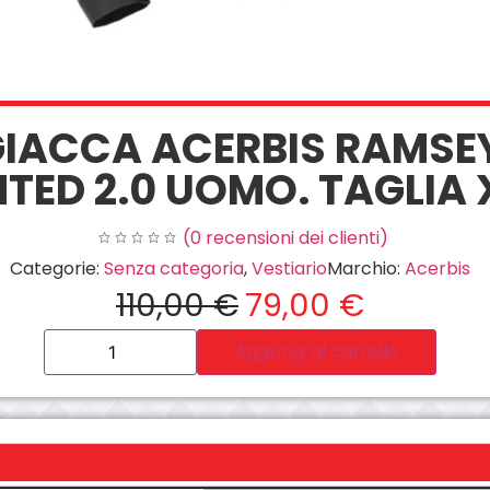
GIACCA ACERBIS RAMSE
TED 2.0 UOMO. TAGLIA 
(
0
recensioni dei clienti)
Categorie:
Senza categoria
,
Vestiario
Marchio:
Acerbis
110,00
€
79,00
€
Aggiungi al carrello