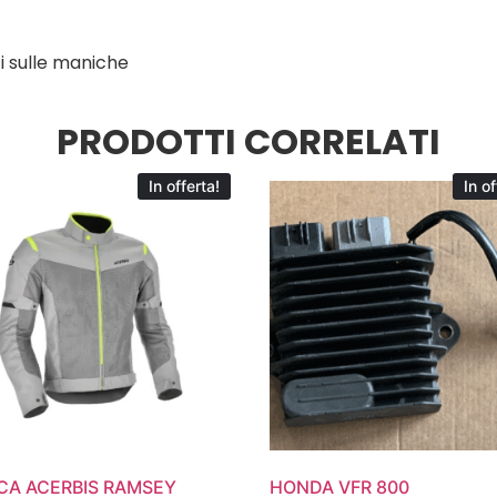
ti sulle maniche
PRODOTTI CORRELATI
In offerta!
In of
CA ACERBIS RAMSEY
HONDA VFR 800