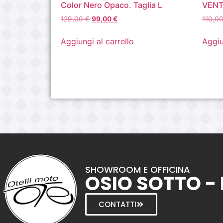
Color Nero Opaco. Taglia L
VENT
129,00
€
99,00
€
110,0
Aggiungi al carrello
Aggiu
SHOWROOM E OFFICINA
OSIO SOTTO -
CONTATTI