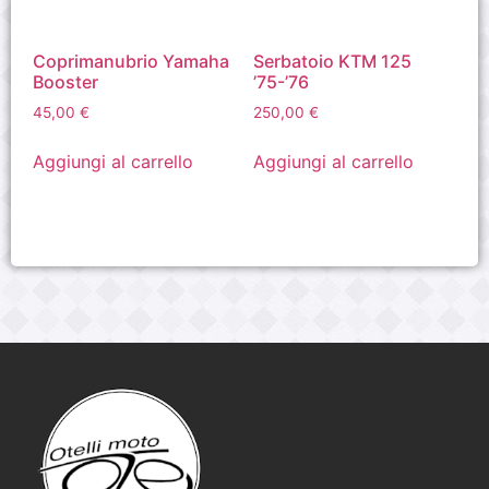
Coprimanubrio Yamaha
Serbatoio KTM 125
Booster
’75-’76
45,00
€
250,00
€
Aggiungi al carrello
Aggiungi al carrello