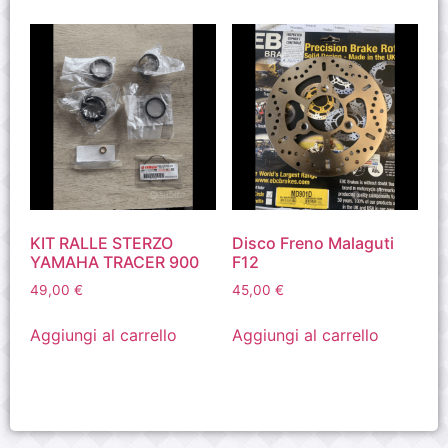
KIT RALLE STERZO
Disco Freno Malaguti
YAMAHA TRACER 900
F12
49,00
€
45,00
€
Aggiungi al carrello
Aggiungi al carrello