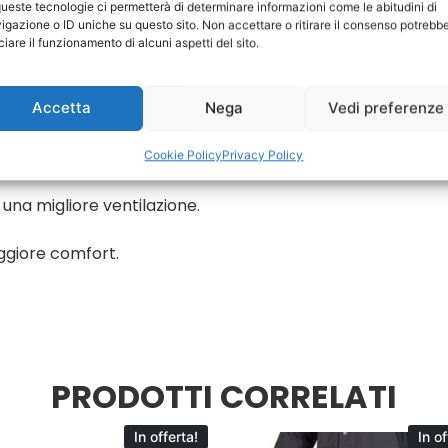
queste tecnologie ci permetterà di determinare informazioni come le abitudini di
igazione o ID uniche su questo sito. Non accettare o ritirare il consenso potrebb
iciare il funzionamento di alcuni aspetti del sito.
i.
Comodo guanto estivo con rete Aero 3D sul dorso, palm
Accetta
Nega
Vedi preferenze
Cookie Policy
Privacy Policy
una migliore ventilazione.
aggiore comfort.
PRODOTTI CORRELATI
In offerta!
In of