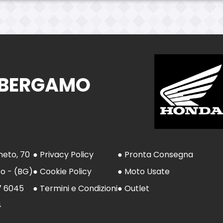
 BERGAMO
neto, 70
● Privacy Policy
● Pronta Consegna
to - (BG)
● Cookie Policy
● Moto Usate
7 6045
● Termini e Condizioni
● Outlet
4