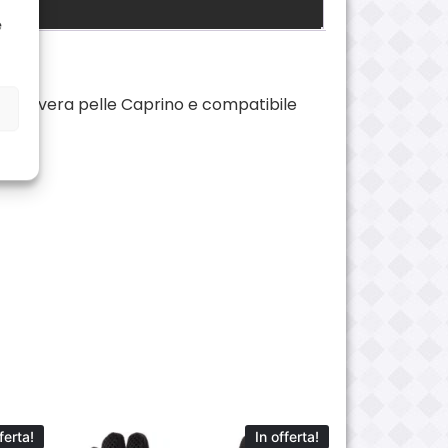
e
o in vera pelle Caprino e compatibile
ferta!
In offerta!