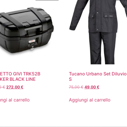
ETTO GIVI TRK52B
Tucano Urbano Set Diluvio
KER BLACK LINE
S
00
€
272,00
€
75,00
€
49,00
€
ngi al carrello
Aggiungi al carrello