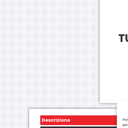
T
Descrizione
Per
per