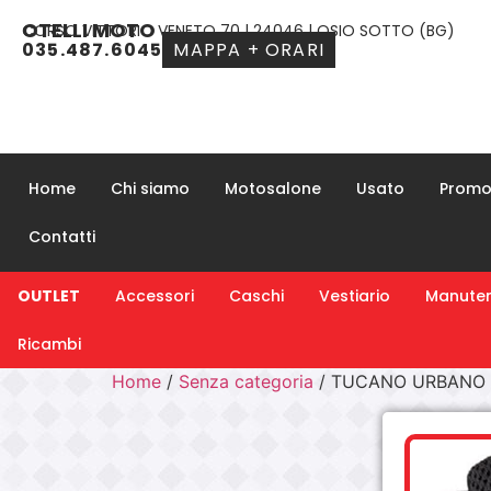
OTELLI MOTO
CORSO VITTORIO VENETO 70 | 24046 | OSIO SOTTO (BG)
035.487.6045
MAPPA + ORARI
Home
Chi siamo
Motosalone
Usato
Promo
Contatti
OUTLET
Accessori
Caschi
Vestiario
Manuten
Ricambi
Home
/
Senza categoria
/ TUCANO URBANO 