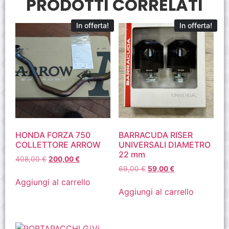
PRODOTTI CORRELATI
In offerta!
In offerta!
HONDA FORZA 750
BARRACUDA RISER
COLLETTORE ARROW
UNIVERSALI DIAMETRO
22 mm
408,00
€
200,00
€
69,00
€
59,00
€
Aggiungi al carrello
Aggiungi al carrello