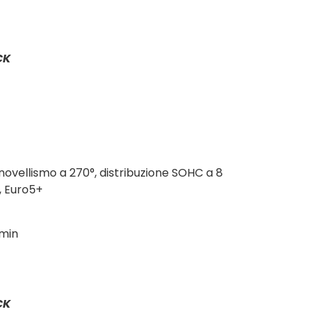
CK
anovellismo a 270°, distribuzione SOHC a 8
o, Euro5+
/min
CK