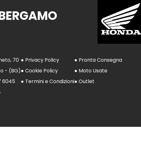
 BERGAMO
neto, 70
● Privacy Policy
● Pronta Consegna
to - (BG)
● Cookie Policy
● Moto Usate
7 6045
● Termini e Condizioni
● Outlet
4
opyright © 2026 Otelli Moto | Powered by Web&Media sr