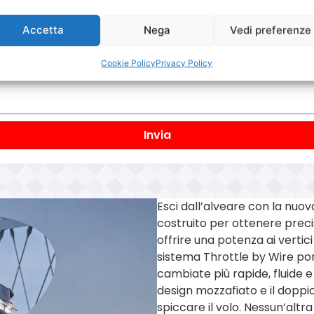
Accetta
Nega
Vedi preferenze
Cookie Policy
Privacy Policy
Invia
Esci dall’alveare con la nuo
costruito per ottenere precis
offrire una potenza ai vertici
sistema Throttle by Wire port
cambiate più rapide, fluide e i
design mozzafiato e il doppi
spiccare il volo. Nessun’altra 