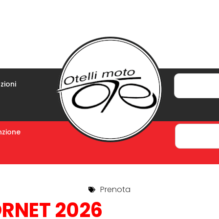
zioni
zione
Prenota
ORNET 2026